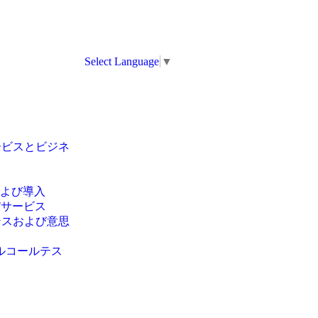
Select Language
▼
ービスとビジネ
ス
および導入
Tサービス
ンスおよび意思
アルコールテス