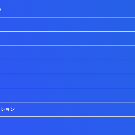
発
ーション